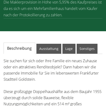
Die Maklerprovision in Höhe von 5,95% des Kaufpreises ist
da es sich um ein Mehrfamilienhaus handelt vom Käufer
nach der Protokollierung zu zahlen.
Beschreibung
Ausstattung
Lage
Sonstiges
Sie suchen für sich oder Ihre Familie ein neues Zuhause
oder ein attraktives Renditeobjekt? Dann haben wir die
passende Immobilie für Sie im lebenswerten Frankfurter
Stadtteil Goldstein.
Diese großzügige Doppelhaushälfte aus dem Baujahr 1955
überzeugt durch solide Bauweise, flexible
Nutzungsmöglichkeiten und ein 514 m² großes