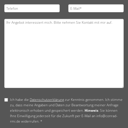
Ich habe die
Datenschutzerklärung
zur Kenntnis genommen. Ich stimme
zu, dass meine Angaben und Daten zur Beantwortung meiner Anfrage
elektronisch erhoben und gespeichert werden.
Hinweis
: Sie können
Ihre Einwilligung jederzeit für die Zukunft per E-Mail an info@conrad-
rmi.de widerrufen. *