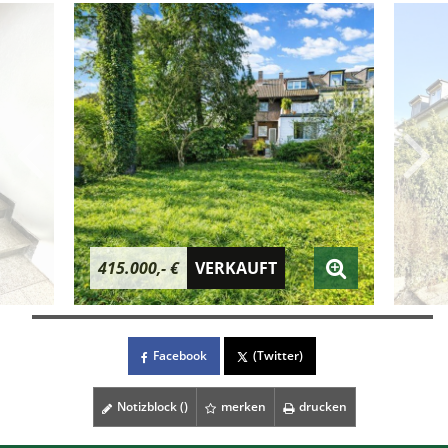
415.000,- €
VERKAUFT
Facebook
(Twitter)
Notizblock (
)
merken
drucken