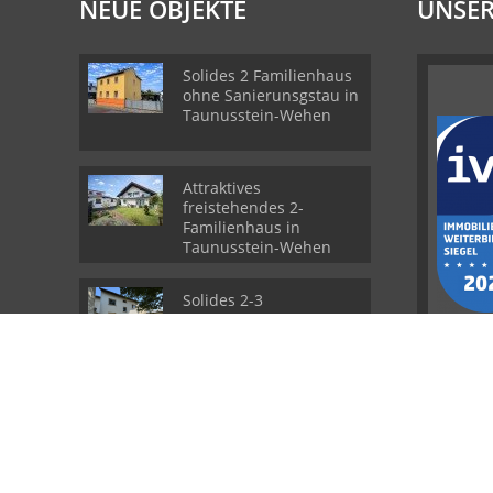
NEUE OBJEKTE
UNSER
Solides 2 Familienhaus
ohne Sanierunsgstau in
Taunusstein-Wehen
Attraktives
freistehendes 2-
Familienhaus in
Taunusstein-Wehen
Solides 2-3
Familienhaus mit
Entwicklungspotenzial
© Conrad Rhein-Main Immobilien
Powered by
Immonia GmbH