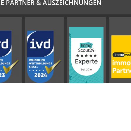
E PARTNER & AUSZEICHNUNGEN
Impressum
AGB
Datenschutz
Sitemap
Widerrufsbelehrung
Vertrag widerrufen