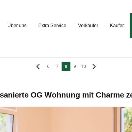
Über uns
Extra Service
Verkäufer
Käufer
6
7
8
9
10
anierte OG Wohnung mit Charme zen