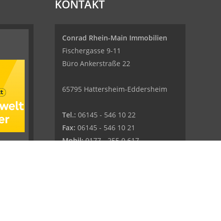
KONTAKT
Conrad Rhein-Main Immobilien
Fischergasse 9-11
Büro Ankerstraße 22
65795 Hattersheim-Eddersheim
Tel.:
06145 - 546 10 22
Fax:
06145 - 546 10 21
Mobil:
0177 - 255 0 617
E-Mail:
info@conrad-rmi.de
Web:
www.conrad-rmi.de