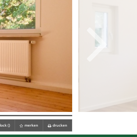
ock (
)
merken
drucken