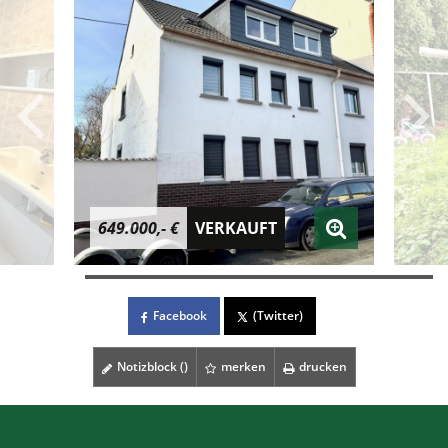
649.000,- €
VERKAUFT
Facebook
(Twitter)
Notizblock (
)
merken
drucken