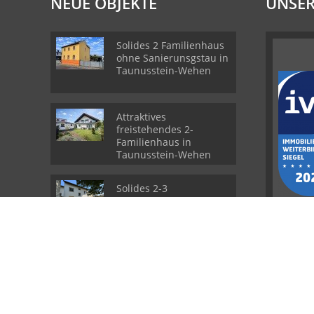
NEUE OBJEKTE
UNSER
Solides 2 Familienhaus
ohne Sanierunsgstau in
Taunusstein-Wehen
Attraktives
freistehendes 2-
Familienhaus in
Taunusstein-Wehen
Solides 2-3
Familienhaus mit
Entwicklungspotenzial
© Conrad Rhein-Main Immobilien
Powered by
Immonia GmbH