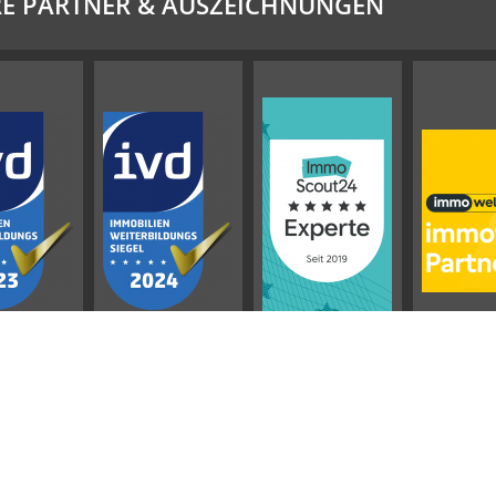
E PARTNER & AUSZEICHNUNGEN
Impressum
AGB
Datenschutz
Sitemap
Widerrufsbelehrung
Vertrag widerrufen