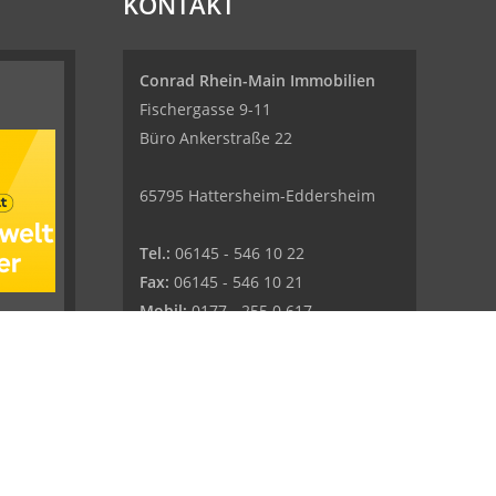
KONTAKT
Conrad Rhein-Main Immobilien
Fischergasse 9-11
Büro Ankerstraße 22
65795 Hattersheim-Eddersheim
Tel.:
06145 - 546 10 22
Fax:
06145 - 546 10 21
Mobil:
0177 - 255 0 617
E-Mail:
info@conrad-rmi.de
Web:
www.conrad-rmi.de