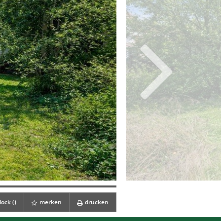
ock (
)
merken
drucken