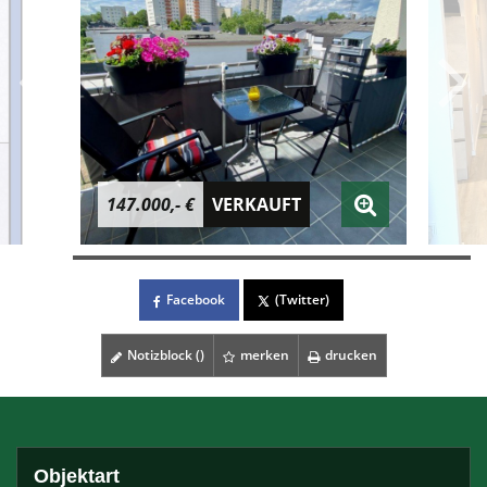
147.000,- €
VERKAUFT
Facebook
(Twitter)
Notizblock (
)
merken
drucken
Objektart