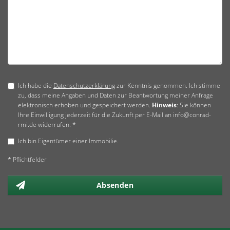
Ich habe die
Datenschutzerklärung
zur Kenntnis genommen. Ich stimme
zu, dass meine Angaben und Daten zur Beantwortung meiner Anfrage
elektronisch erhoben und gespeichert werden.
Hinweis
: Sie können
Ihre Einwilligung jederzeit für die Zukunft per E-Mail an info@conrad-
rmi.de widerrufen. *
Ich bin Eigentümer einer Immobilie.
* Pflichtfelder
Absenden