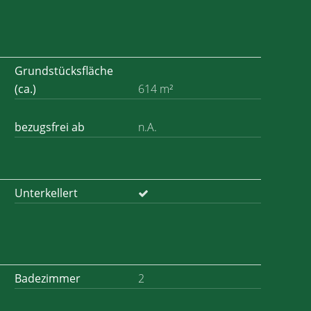
Grundstücksfläche
(ca.)
614 m²
bezugsfrei ab
n.A.
Unterkellert
Badezimmer
2