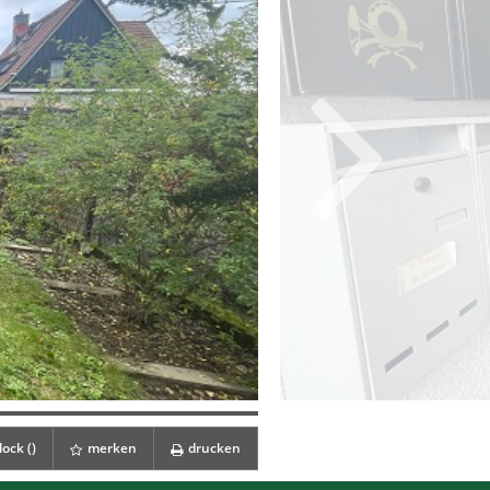
ock (
)
merken
drucken