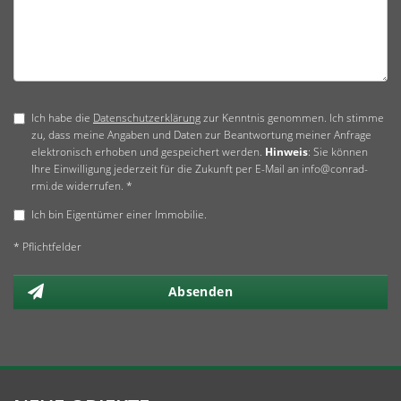
Ich habe die
Datenschutzerklärung
zur Kenntnis genommen. Ich stimme
zu, dass meine Angaben und Daten zur Beantwortung meiner Anfrage
elektronisch erhoben und gespeichert werden.
Hinweis
: Sie können
Ihre Einwilligung jederzeit für die Zukunft per E-Mail an info@conrad-
rmi.de widerrufen. *
Ich bin Eigentümer einer Immobilie.
* Pflichtfelder
Absenden