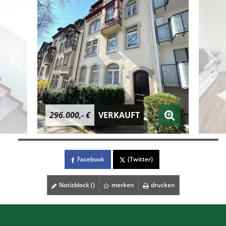
296.000,- €
VERKAUFT
Facebook
(Twitter)
Notizblock (
)
merken
drucken