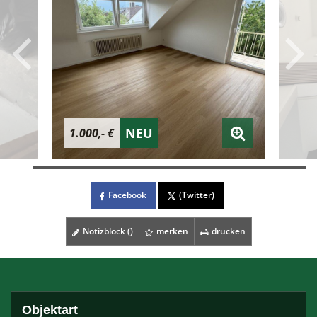
NEU
1.000,- €
Facebook
(Twitter)
Notizblock (
)
merken
drucken
Objektart