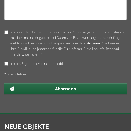
Ich habe die
Datenschutzerklärung
zur Kenntnis genommen. Ich stimme
zu, dass meine Angaben und Daten zur Beantwortung meiner Anfrage
elektronisch erhoben und gespeichert werden.
Hinweis
: Sie können
Ihre Einwilligung jederzeit für die Zukunft per E-Mail an info@conrad-
rmi.de widerrufen. *
Ich bin Eigentümer einer Immobilie.
* Pflichtfelder
Absenden
NEUE OBJEKTE